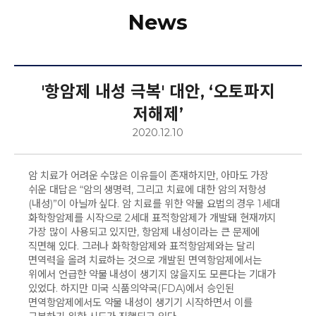
News
SCIENCE
PARTNERSHIP
'항암제 내성 극복' 대안, ‘오토파지
저해제’
2020.12.10
NEWS
암 치료가 어려운 수많은 이유들이 존재하지만, 아마도 가장
쉬운 대답은 “암의 생명력, 그리고 치료에 대한 암의 저항성
(내성)”이 아닐까 싶다. 암 치료를 위한 약물 요법의 경우 1세대
화학항암제를 시작으로 2세대 표적항암제가 개발돼 현재까지
가장 많이 사용되고 있지만, 항암제 내성이라는 큰 문제에
02-907-3356
직면해 있다. 그러나 화학항암제와 표적항암제와는 달리
면역력을 올려 치료하는 것으로 개발된 면역항암제에서는
passpuri@l-base.com
위에서 언급한 약물 내성이 생기지 않을지도 모른다는 기대가
있었다. 하지만 미국 식품의약국(FDA)에서 승인된
면역항암제에서도 약물 내성이 생기기 시작하면서 이를